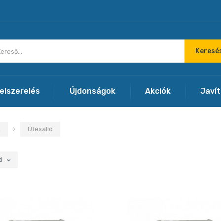
Keresé
felszerelés
Újdonságok
Akciók
Javí
k
Ütésálló
d