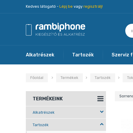
Kedves látogató -
Lépj be
vagy
regisztrálj!
Alkatrészek
Tartozék
Szerviz 
Főoldal
Termékek
Tartozék
To
Sorren
TERMÉKEINK
Alkatrészek
Tartozék