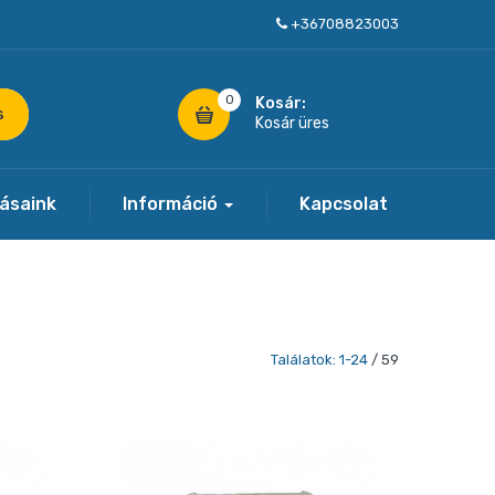
+36708823003
0
Kosár:
s
Kosár üres
tásaink
Információ
Kapcsolat
Találatok: 1-24
/ 59