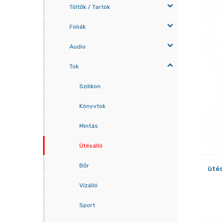
Töltők / Tartók
Fóliák
Audio
Tok
Szilikon
Könyvtok
Mintás
Ütésálló
Bőr
ütés
Vízálló
Sport