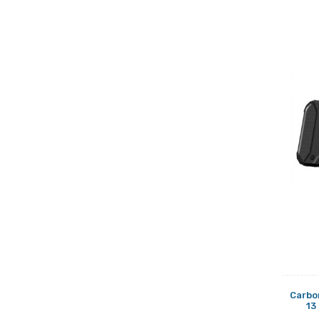
Carbon
13