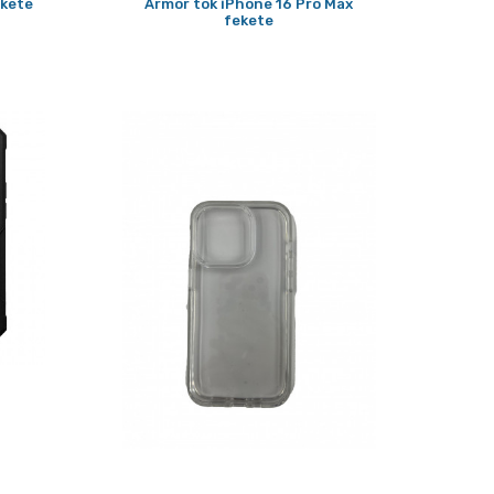
ekete
Armor tok iPhone 16 Pro Max
fekete