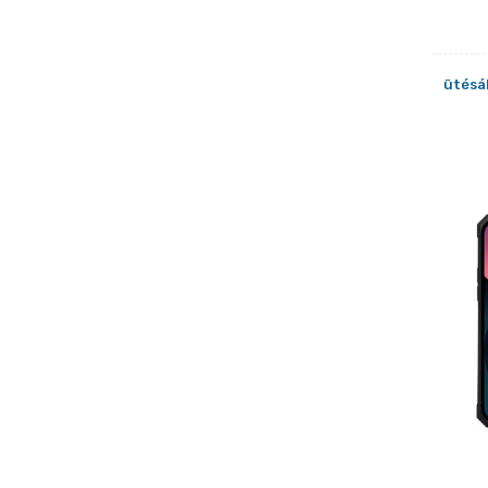
ütésál