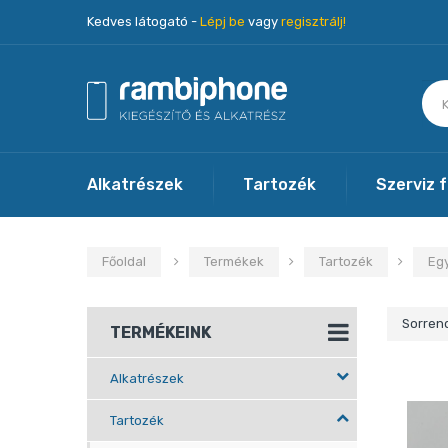
Kedves látogató -
Lépj be
vagy
regisztrálj!
Alkatrészek
Tartozék
Szerviz 
Főoldal
Termékek
Tartozék
Eg
Sorren
TERMÉKEINK
Alkatrészek
Tartozék