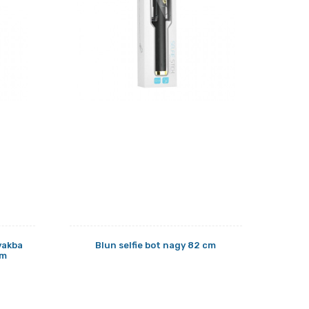
yakba
Blun selfie bot nagy 82 cm
cm