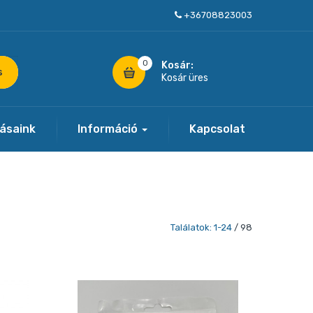
+36708823003
0
Kosár:
s
Kosár üres
tásaink
Információ
Kapcsolat
Találatok: 1-24
/ 98