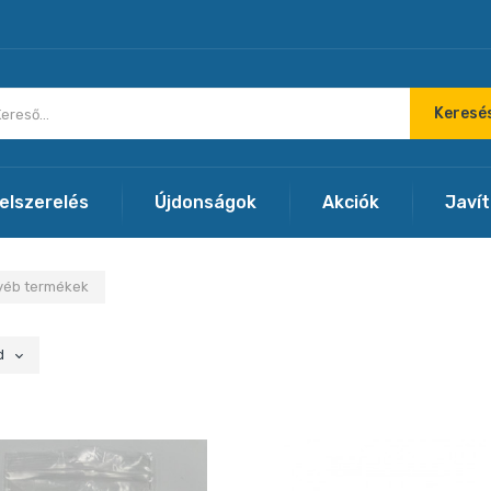
Keresé
felszerelés
Újdonságok
Akciók
Javí
yéb termékek
d