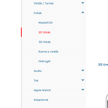
Töltők / Tartók
Fóliák
MobileTCH
2D fóliák
3D fóliák
Kamera védők
Hidrogél
2D üv
Audio
Tok
Apple Watch
Adapterek