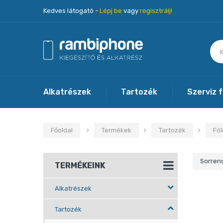
Kedves látogató -
Lépj be
vagy
regisztrálj!
Alkatrészek
Tartozék
Szerviz 
Főoldal
Termékek
Tartozék
Fól
Sorren
TERMÉKEINK
Alkatrészek
Tartozék