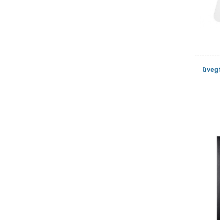
üvegf