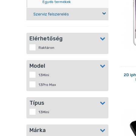
Egyéb termékek
Szerviz felszerelés
Elérhetőség
Raktáron
Model
2D iph
13Mini
13Pro Max
Típus
13Mini
Márka