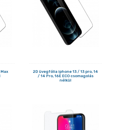
o Max
2D üvegfólia iphone 13 / 13 pro, 14
l
/ 14 Pro, 16E ECO csomagolás
nélkül