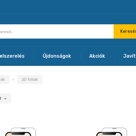
Keresé
felszerelés
Újdonságok
Akciók
Javí
iák
2D fóliák
d