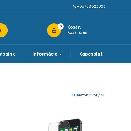
+36708823003
0
Kosár:
s
Kosár üres
tásaink
Információ
Kapcsolat
Találatok: 1-24
/ 60