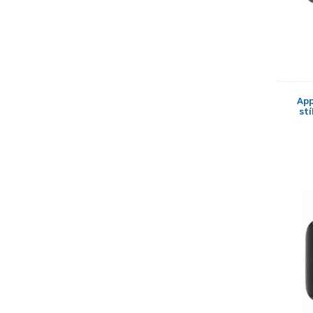
App
st