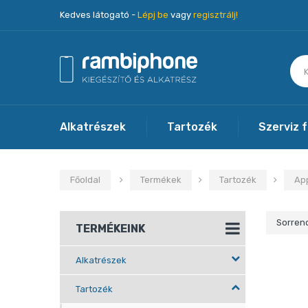
Kedves látogató -
Lépj be
vagy
regisztrálj!
Alkatrészek
Tartozék
Szerviz 
Főoldal
Termékek
Tartozék
Ap
Sorren
TERMÉKEINK
Alkatrészek
Tartozék