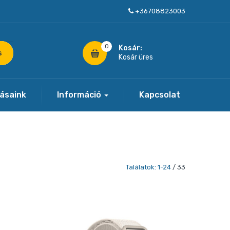
+36708823003
0
Kosár:
s
Kosár üres
tásaink
Információ
Kapcsolat
Találatok: 1-24
/ 33