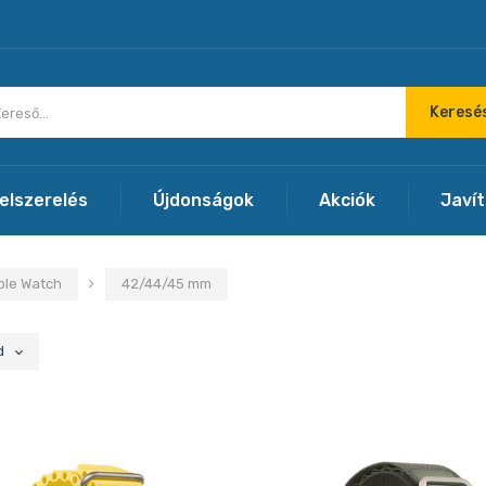
Keresé
felszerelés
Újdonságok
Akciók
Javí
ple Watch
42/44/45 mm
d