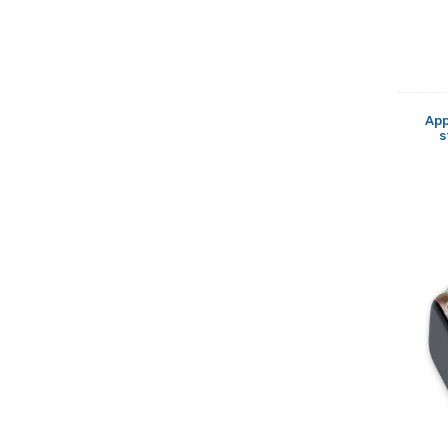
App
s