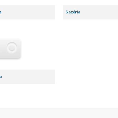
a
S széria
a