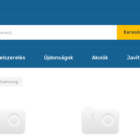
Keresé
felszerelés
Újdonságok
Akciók
Javí
Samsung