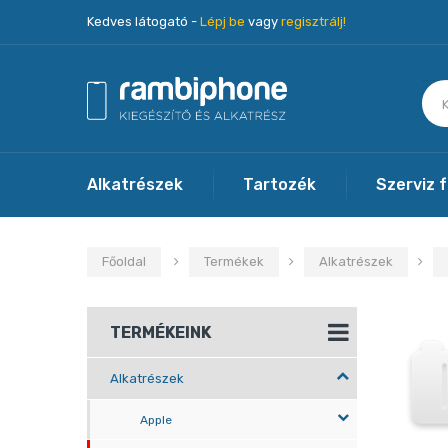
Kedves látogató -
Lépj be
vagy
regisztrálj!
Alkatrészek
Tartozék
Szerviz 
Főoldal
Termékek
Alkatrészek
TERMÉKEINK
Alkatrészek
Apple