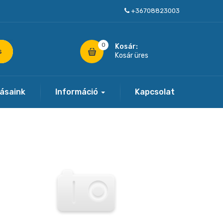
+36708823003
0
Kosár:
s
Kosár üres
tásaink
Információ
Kapcsolat