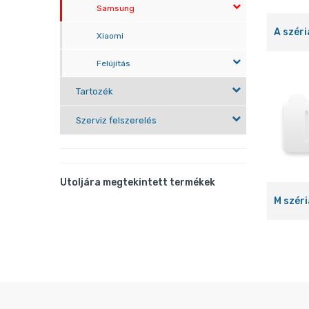
Samsung
A széri
Xiaomi
Felújítás
Tartozék
Szerviz felszerelés
Utoljára megtekintett termékek
M széri