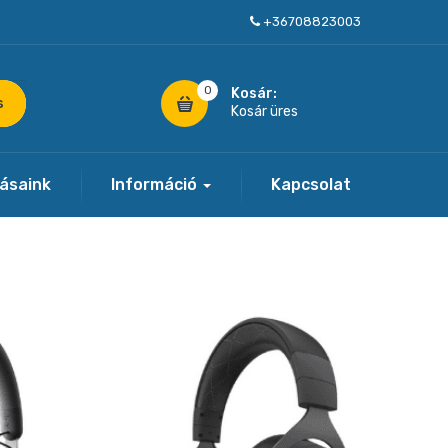
+36708823003
0
Kosár:
s
Kosár üres
tásaink
Információ
Kapcsolat