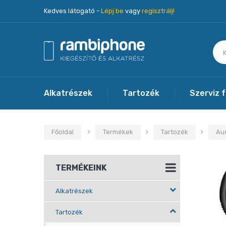
Kedves látogató -
Lépj be
vagy
regisztrálj!
Alkatrészek
Tartozék
Szerviz 
Főoldal
Termékek
Tartozék
Au
TERMÉKEINK
Alkatrészek
Tartozék