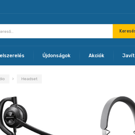
Keresé
felszerelés
Újdonságok
Akciók
Javí
dio
Headset