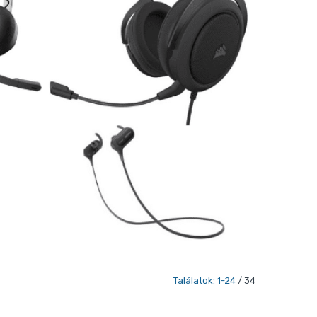
Találatok: 1-24
/ 34