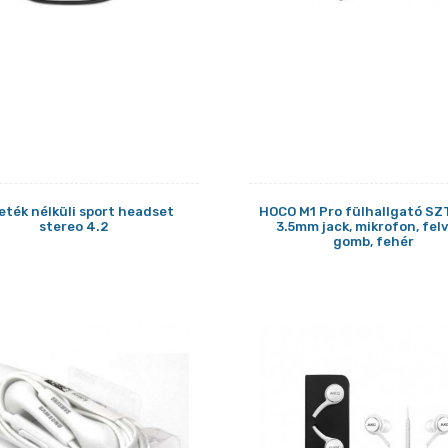
eték nélküli sport headset
HOCO M1 Pro fülhallgató SZ
stereo 4.2
3.5mm jack, mikrofon, fel
gomb, fehér