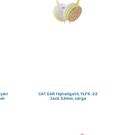
yári
CAT EAR fejhallgató, YLFS-22
hér
Jack 3,5mm, sárga