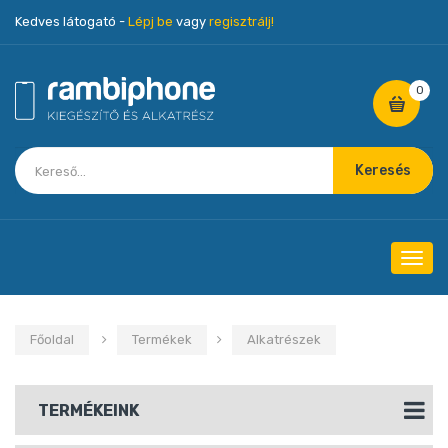
Kedves látogató -
Lépj be
vagy
regisztrálj!
0
Keresés
Navig
Főoldal
Termékek
Alkatrészek
TERMÉKEINK