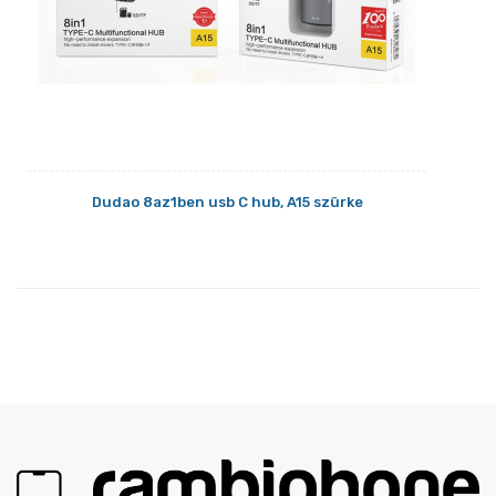
Dudao 8az1ben usb C hub, A15 szürke