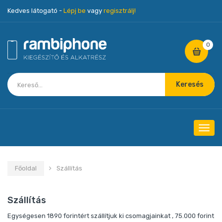
Kedves látogató -
Lépj be
vagy
regisztrálj!
0
Keresés
Navig
Főoldal
Szállítás
Szállítás
Egységesen 1890 forintért szállítjuk ki csomagjainkat , 75.000 forint