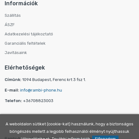
Információk
Szállítás
ÁSZF
Adatkezelési tájékoztató
Garanciális feltételek
Javításaink
Elérhetőségek
Címünk:
1094 Budapest, Ferenc krt 3 fsz 1.
E-mail:
info@rambi-phone.hu
Telefon:
+36708823003
A weboldalon sütiket (cookie-kat) használunk, hogy a biztonságos
böngészés mellett a legjobb felhasználói élményt nyújthassuk
Rambi-Nova Kft. © 2026 | Készítette:
Innovip.hu Kft.
látogatóinknak.
További információk.
Elfogadom