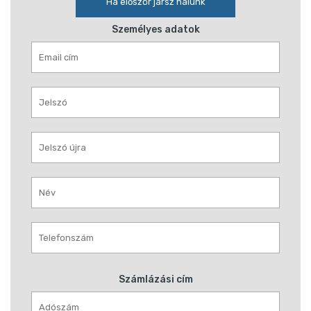
Ha először jársz nálunk
Személyes adatok
Számlázási cím