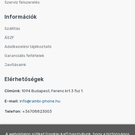
Szerviz felszerelés
Információk
Szállítás
ÁSZF
Adatkezelési tájékoztató
Garanciális feltételek
Javításaink
Elérhetőségek
Címünk:
1094 Budapest, Ferenc krt 3 fsz 1.
E-mail:
info@rambi-phone.hu
Telefon:
+36708823003
A weboldalon sütiket (cookie-kat) használunk, hogy a biztonságos