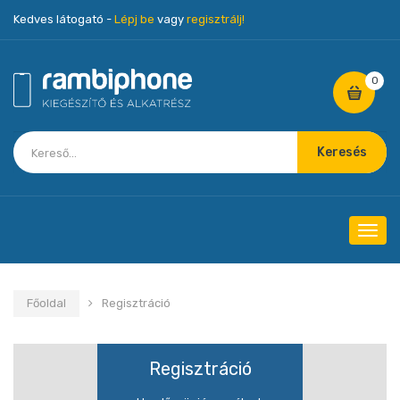
Kedves látogató -
Lépj be
vagy
regisztrálj!
0
Keresés
Navig
Főoldal
Regisztráció
Regisztráció